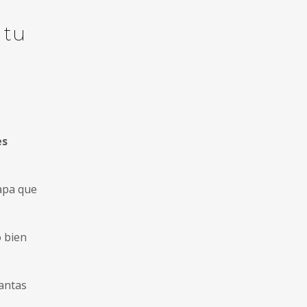
 tu
es
apa que
o bien
mantas