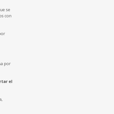
que se
os con
por
na por
tar el
a,