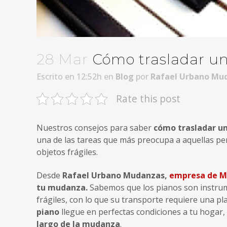
28 Mar
Cómo trasladar u
Escrito en 12:52h
en
Blog
por
Rafael Urbano Mu
Rate this post
Nuestros consejos para saber
cómo
trasladar u
una de las tareas que más preocupa a aquellas p
objetos frágiles.
Desde
Rafael Urbano Mudanzas,
empresa de M
tu mudanza.
Sabemos que los pianos son instru
frágiles, con lo que su transporte requiere una pl
piano
llegue en perfectas condiciones a tu hogar
largo de la mudanza
.