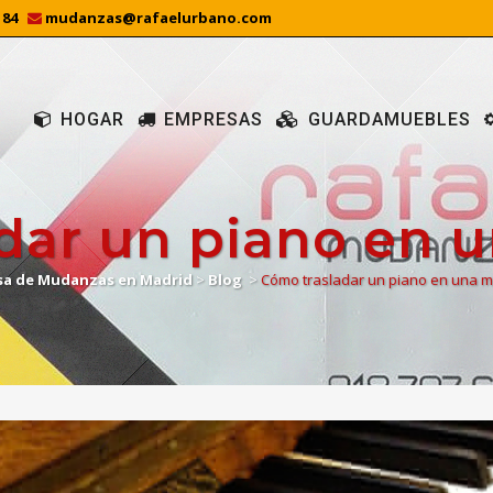
 84
mudanzas@rafaelurbano.com
HOGAR
EMPRESAS
GUARDAMUEBLES
dar un piano en
a de Mudanzas en Madrid
>
Blog
>
Cómo trasladar un piano en una 