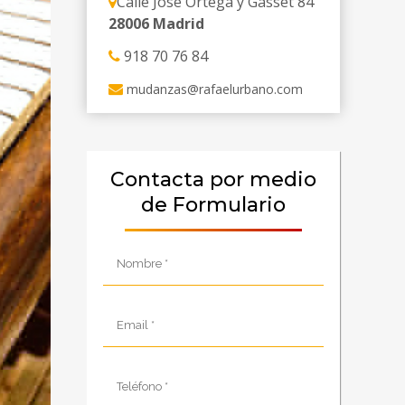
Calle José Ortega y Gasset 84
28006 Madrid
918 70 76 84
mudanzas@rafaelurbano.com
Contacta por medio
de Formulario