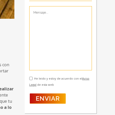
s con
ortar
He leido y estoy de acuerdo con el
Aviso
Legal
de esta web
ealizar
ente
 que tu
o a lo