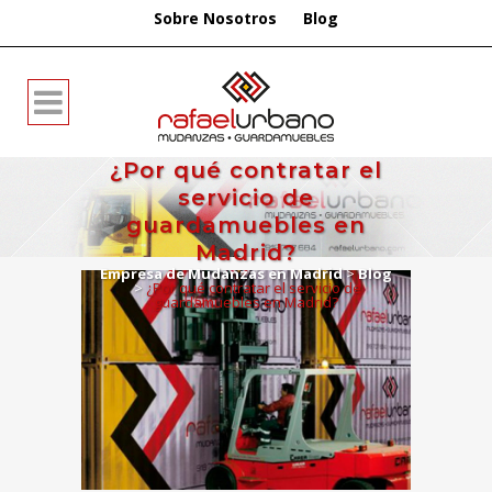
Sobre Nosotros
Blog
¿Por qué contratar el
servicio de
guardamuebles en
Madrid?
Empresa de Mudanzas en Madrid
>
Blog
>
¿Por qué contratar el servicio de
guardamuebles en Madrid?