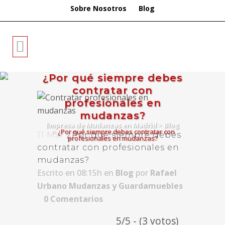
Sobre Nosotros
Blog
¿Por qué siempre debes
contratar con
profesionales en
mudanzas?
Empresa de Mudanzas en Madrid
>
Blog
>
¿Por qué siempre debes contratar con
11 Mar
¿Por qué siempre debes
profesionales en mudanzas?
contratar con profesionales en
mudanzas?
Escrito en 08:15h
en
Blog
por
Rafael
Urbano Mudanzas y Guardamuebles
0 Comentarios
5/5 - (3 votos)